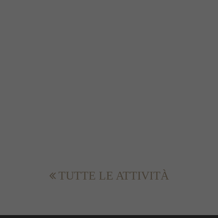
meno nello stesso punto e non ci si muove
molto. Dopo il pranzo, si può scegliere di
continuare a esplorare la zona oppure tornare
all’Eurospar.
TUTTE LE ATTIVITÀ